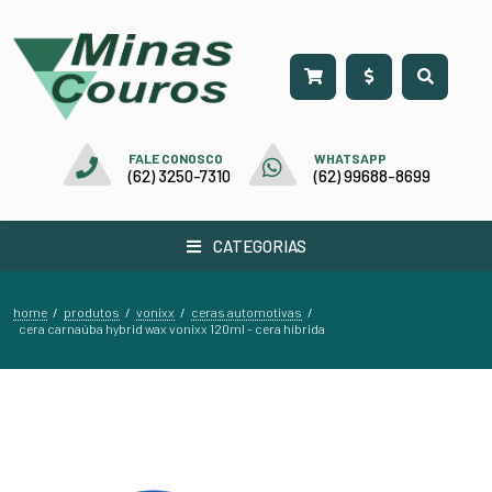
FALE CONOSCO
WHATSAPP
(62) 3250-7310
(62) 99688-8699
CATEGORIAS
home
produtos
vonixx
ceras automotivas
/
/
/
/
cera carnaúba hybrid wax vonixx 120ml - cera híbrida