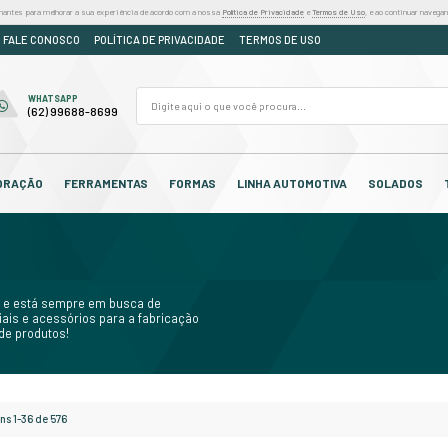
iza cookies e outras tecnologias semelhantes para melhorar a sua experiência de acordo
DÚVIDAS
ORÇAMENTO
FALE CONOSCO
POLÍTICA DE PR
FALE CONOSCO
WHATSAPP
(62) 3250-7310
(62) 99688-8699
OS
CABEDAL
DECORAÇÃO
FERRAMENTAS
F
tos
 tendências de mercado e está sempre em busca de