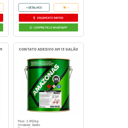
Peso: 2.850kg
Unidade: Galão
Marca: Amazonas
Adesivo de Contato
Código:
10
R$ 129,90
em até 3x de
R$ 43,30
ou
R$ 118,20
à vista
+ DETALHES
+