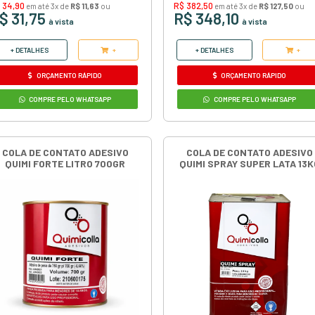
COLA DE CONTATO ADESIV
BERTONCINI BIQ PLUS LITR
Peso: 0,700kg
Unidade: Litro
Marca: Biq Bertoncini