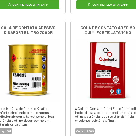
Peso: 700g
Unidade: Galão
Marca: Amazonas
Adesivo de Contato
Código:
8864
R$ 34,90
em até 3x de
R$ 11,63
ou
R$ 31,75
à vista
+ DETALHES
+
ORÇAMENTO RÁPIDO
COMPRE PELO WHATSAPP