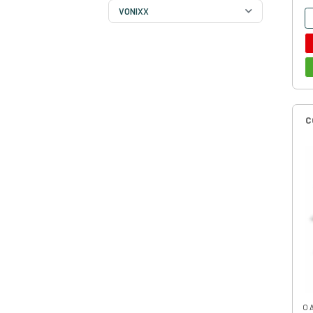
FERRAMENTAS
FORMAS
LINHA AUTOMOTIVA
SOLADOS
TECIDOS SINTÉTICOS
TEKBOND
VONIXX