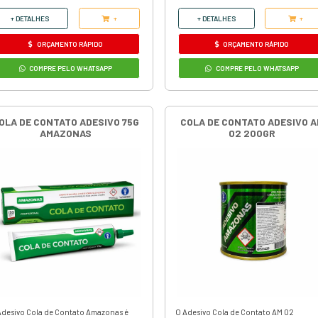
Peso: 14kg
Unidade: Lata
Marca: Amazonas
Adesivo de Contato
Código:
13
R$ 569,90
em até 3x de
R$ 189,97
ou
R$ 518,60
à vista
+ DETALHES
+