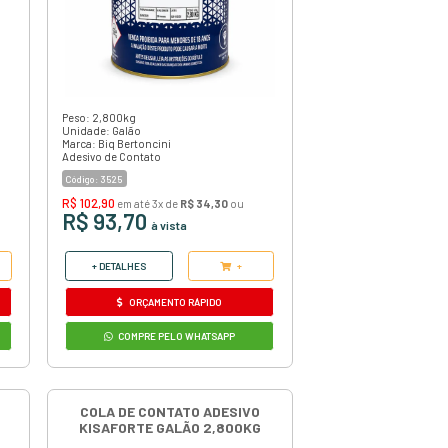
é
O
Adesivo Cola de Contato AM 02
cada
Amazonas
é uma cola de contato
cia,
profissional indicada para colagens que
exigem boa resistência, aderência e
durabilidade.
Código:
08
R$ 13,90
em até 3x de
R$ 4,63
ou
R$ 12,65
à vista
+ DETALHES
+
ORÇAMENTO RÁPIDO
COMPRE PELO WHATSAPP