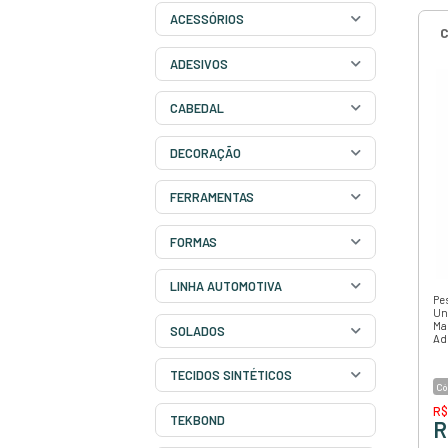
novidades para oferecer aos
de sapatos com alta qualida
ACESSÓRIOS
ADESIVOS
CABEDAL
DECORAÇÃO