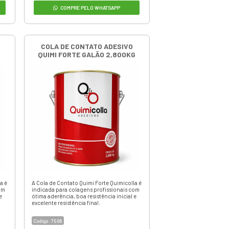
Peso: 14kg
Unidade: Lata
Marca: Biq Bertoncini
Adesivo de Contato
Código:
3532
R$ 454,50
em até 3x de
R$ 151,50
ou
R$ 413,60
à vista
+ DETALHES
+
ORÇAMENTO RÁPIDO
COMPRE PELO WHATSAPP