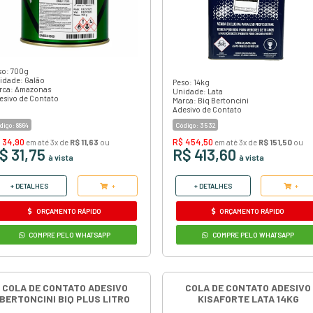
O
Adesivo Cola de Contato Amazonas
uma cola de contato profissional indi
para colagens que exigem boa resistên
aderência e durabilidade.
Código:
8273
R$ 8,95
em até 3x de
R$ 2,98
ou
R$ 8,15
à vista
+ DETALHES
+
ORÇAMENTO RÁPIDO
COMPRE PELO WHATSAPP