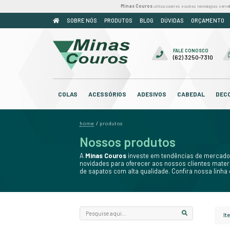
Minas Couros
util
SOBRE NÓS
PRODUTOS
BLOG
COLAS
ACESSÓRIOS
ADESIV
home
/
produtos
Nossos produ
A
Minas Couros
investe em