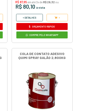
O
COLA DE CONTATO ADESIVO
O
KISAFORTE LATA 14KG
O Adesivo Cola de Contato Kisafix
Kisaforte é indicado para colagens
profissionais com alta resistência, boa