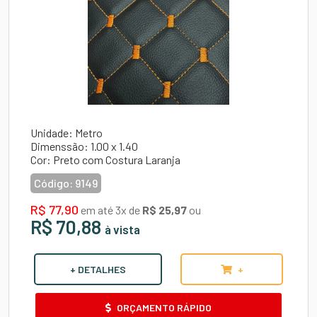
Unidade: Metro
Dimenssão: 1.00 x 1.40
Cor: Preto com Costura Laranja
Código:
9149
R$ 77,90
em até 3x de
R$ 25,97
ou
R$ 70,88
à vista
+ DETALHES
+
ORÇAMENTO RÁPIDO