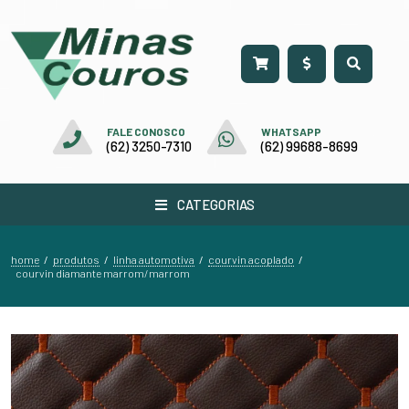
FALE CONOSCO
WHATSAPP
(62) 3250-7310
(62) 99688-8699
CATEGORIAS
home
produtos
linha automotiva
courvin acoplado
/
/
/
/
courvin diamante marrom/marrom