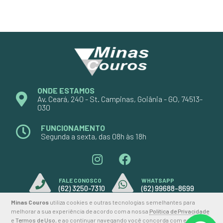
ONDE ESTAMOS
Av. Ceará, 240 - St. Campinas, Goiânia - GO, 74513-
030
FUNCIONAMENTO
Segunda a sexta, das 08h às 18h
FALE CONOSCO
WHATSAPP
(62) 3250-7310
(62) 99688-8699
Minas Couros
utiliza cookies e outras tecnologias semelhantes para
melhorar a sua experiência de acordo com a nossa
Política de Privacidade
e
Termos de Uso
, e ao continuar navegando você concorda com estas