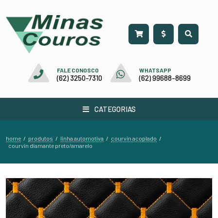
FALE CONOSCO
WHATSAPP
(62) 3250-7310
(62) 99688-8699
CATEGORIAS
home
produtos
linha automotiva
courvin acoplado
/
/
/
/
courvin diamante preto/amarelo