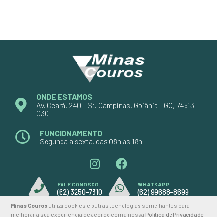
ONDE ESTAMOS
Av. Ceará, 240 - St. Campinas, Goiânia - GO, 74513-
030
FUNCIONAMENTO
Segunda a sexta, das 08h às 18h
FALE CONOSCO
WHATSAPP
(62) 3250-7310
(62) 99688-8699
Minas Couros
utiliza cookies e outras tecnologias semelhantes para
melhorar a sua experiência de acordo com a nossa
Política de Privacidade