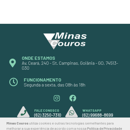
ONDE ESTAMOS
Av. Ceará, 240 - St. Campinas, Goiânia - GO, 74513-
030
FUNCIONAMENTO
Segunda a sexta, das 08h às 18h
FALE CONOSCO
WHATSAPP
(62) 3250-7310
(62) 99688-8699
Minas Couros
utiliza cookies e outras tecnologias semelhantes para
melhorar a sua experiência de acordo com a nossa
Política de Privacidade