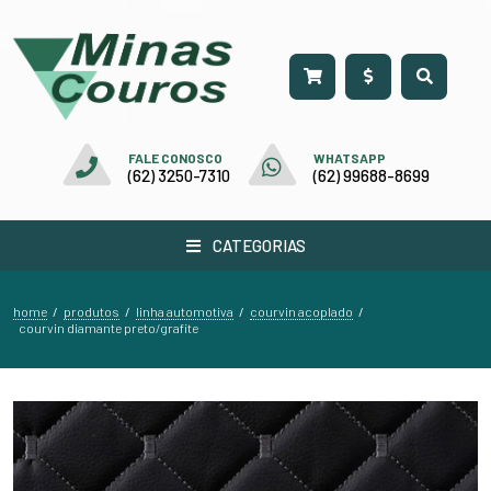
FALE CONOSCO
WHATSAPP
(62) 3250-7310
(62) 99688-8699
CATEGORIAS
home
produtos
linha automotiva
courvin acoplado
/
/
/
/
courvin diamante preto/grafite