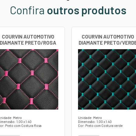
ssaltar que as características específicas do
Courvin A
bter informações mais detalhadas sobre esse material 
l pelos veículos nos quais ele é utilizado.
mm
mm
RES:
ito a disponibilidade de estoque.
ode sofrer variação de formato e cor de acordo com a 