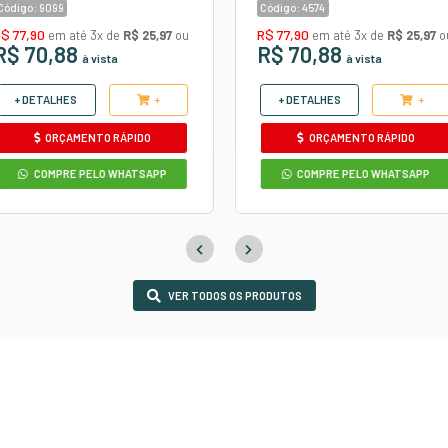
Confira
o
MOTIVO
COURVIN AUTOMOTIVO
E
DIAMANTE PRETO/ROS
NJA