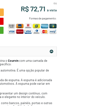
Código:
8511
Unidade:
Metro
Dimenssão:
1.00 x 1.40
Cor:
Marron
ADICIONAR AO CARRINHO
ORÇAMENTO RÁPIDO
COMPRE PELO WHATSAPP