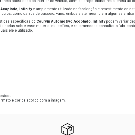
CAS
motivo Acoplado, Infinity
é um tipo de revestimento u
ntando o padrão ou estilo chamado
"Infinity"
. Aqui es
tomotivo
:
O Courvin
é um material sintético que imita 
 devido à sua durabilidade, facilidade de limpeza e es
com Espuma
: A característica adicional deste
Courvin 
vin
e a estrutura do estofamento, proporcionando um 
 espessura, dependendo das preferências e necessidade
termo
"Infinity"
refere-se a um padrão ou estilo específ
étricas ou linhas curvas que se estendem sem fim apare
to automotivo
: Esse tipo de
Courvin
é projetado e uti
as. Ele oferece uma aparência sofisticada ao interior d
: O
Courvin Automotivo Acoplado, Infinity
é amplamente
em uma variedade de veículos, como carros de passei