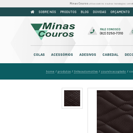
Minas Couros
util
SOBRE NÓS
PRODUTOS
BLOG
COLAS
ACESSÓRIOS
ADESIV
home
produtos
linha automo
/
/