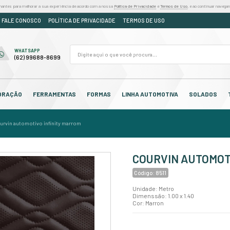
iza cookies e outras tecnologias semelhantes para melhorar a sua experiência de acordo
DÚVIDAS
ORÇAMENTO
FALE CONOSCO
POLÍTICA DE PR
FALE CONOSCO
WHATSAPP
(62) 3250-7310
(62) 99688-8699
OS
CABEDAL
DECORAÇÃO
FERRAMENTAS
F
tiva
courvin acoplado
/
/
courvin automotivo infinity marrom