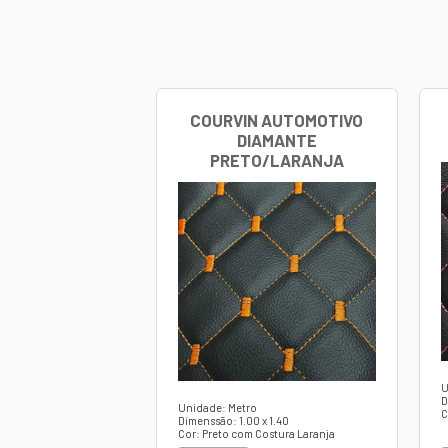
É importante re
veículo. Para o
marca responsáve
COMPOSIÇÃO:
Courvin 1.1
Espuma 3
OPÇÕES DE CO
Marron
Preto
Grafite
Cinza
OBSERVAÇÕES:
Produto suje
O produto p