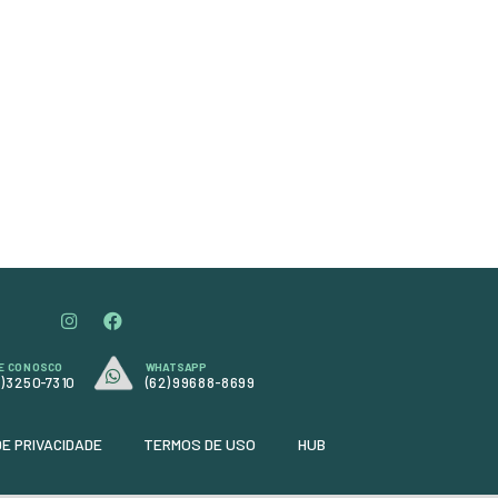
Unidade: Metro
Dimenssão: 1.00 x 1.40
Cor: Preto com Costura verde
Código:
4574
R$ 77,90
ou
em até 3x de
R$ 25,97
ou
R$ 70,88
à vista