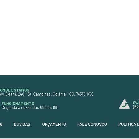
Unidade: Metro
Dimenssão: 1.00 x 1.40
Cor: Preto com Costura Rosa
anja
Código:
9099
R$ 77,90
$ 25,97
ou
em até 3x de
R$ 25,97
R$ 70,88
à vista