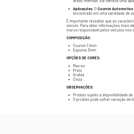
CARACTERÍSTI
O Courvin Auto
espuma, aprese
Courvin Au
revestimento
Acoplado 
entre o
Cour
densidade e
Infinity
: O 
formas geom
Revestimen
áreas intern
Aplicações
encontrado 