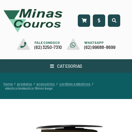
FALE CONOSCO
WHATSAPP
(62) 3250-7310
(62) 99688-8699
CATEGORIAS
home
produtos
acessórios
cordões e elásticos
/
/
/
/
elástico bielástico 18mm bege