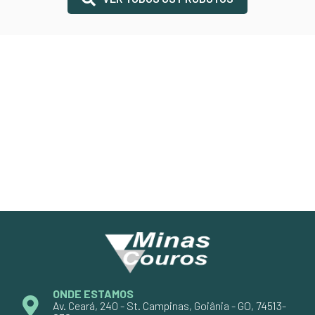
ONDE ESTAMOS
Av. Ceará, 240 - St. Campinas, Goiânia - GO, 74513-