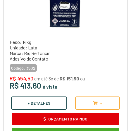
Peso: 14kg
Unidade: Lata
Marca: Biq Bertoncini
Adesivo de Contato
Código:
3532
R$ 454,50
em até 3x de
R$ 151,50
ou
R$ 413,60
à vista
+ DETALHES
+
ORÇAMENTO RÁPIDO