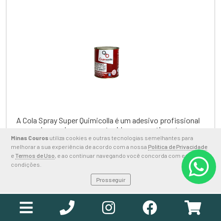
A Cola Spray Super Quimicolla é um adesivo profissional
para colagem de espumas, tecidos e revestimentos, com
aplicação uniforme por pistola e ótima aderência.
Minas Couros
utiliza cookies e outras tecnologias semelhantes para
melhorar a sua experiência de acordo com a nossa
Política de Privacidade
e
Termos de Uso
, e ao continuar navegando você concorda com estas
Código:
7835
condições.
R$ 21,70
Prosseguir
em até 3x de
R$ 7,23
ou
R$ 19,74
à vista