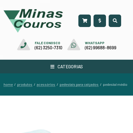
FALE CONOSCO
WHATSAPP
(62) 3250-7310
(62) 99688-8699
CATEGORIAS
home
produtos
acessórios
pedestais para calçados
/
/
/
/
pedestal médio