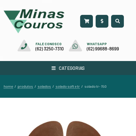
FALE CONOSCO
WHATSAPP
(62) 3250-7310
(62) 99688-8699
CATEGORIAS
home
produtos
solados
solado soft e tr
/
/
/
/
solado tr- 150