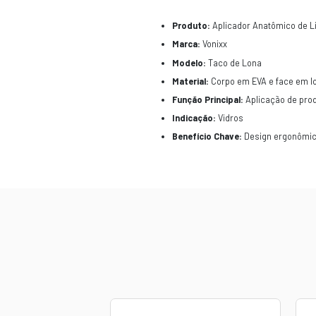
CARACTERÍSTI
Para um resulta
ser exatamente e
Seu corpo em EV
em longos perío
limpeza profund
Diferente de ap
superfícies co
. Caracterís
Produto:
Ap