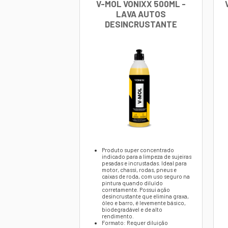
Marca:
Voni
Modelo:
Tac
Material:
Co
Função Prin
Indicação:
V
Benefício C