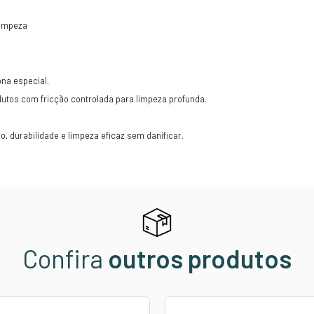
CAS
do profissional, não basta ter o produto químico certo;
sse diferencial, a peça que eleva o nível da sua limpez
A de alta qualidade possui um design anatômico, que s
dos de trabalho. O grande segredo, no entanto, está em 
a.
licadores comuns, a lona do Taco permite uma esfregaç
mo
Vidros Externos do Veiculo
. Ele remove a sujeira i
ticas:
licador Anatômico de Limpeza