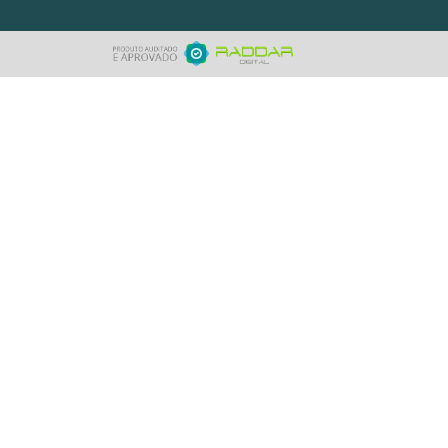
à vista
+ DETALHES
+
ORÇAMENTO RÁPIDO
COMPRE PELO WHATSAPP
ER TODOS OS PRODUTOS