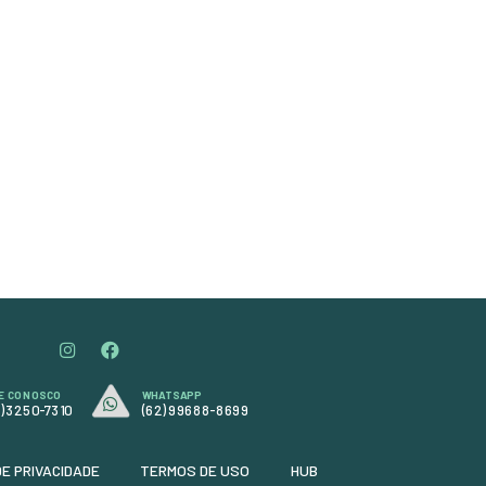
Produto
super concentrado
ras
indicado para a limpeza de sujeiras
a
pesadas e incrustadas. Ideal para
motor, chassi, rodas, pneus e
na
caixas de roda, com uso seguro na
pintura quando diluído
corretamente. Possui ação
a,
desincrustante que elimina graxa,
,
óleo e barro, é levemente básico,
biodegradável e de alto
rendimento.
Formato:
Requer diluição
R$ 102,18
em até 3x de
R$ 34,06
ou
ou
R$ 92,98