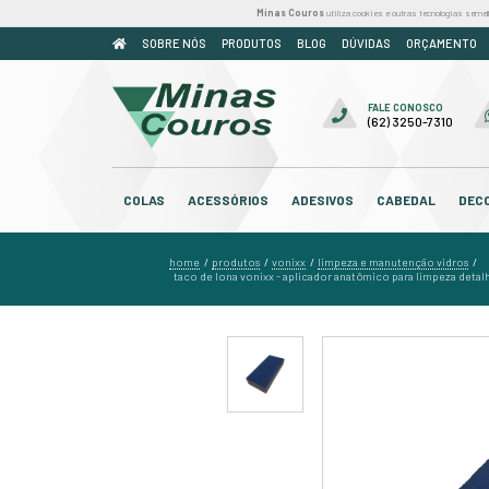
Minas Couros
util
SOBRE NÓS
PRODUTOS
BLOG
COLAS
ACESSÓRIOS
ADESIV
home
produtos
vonixx
limp
/
/
/
taco de lona vonixx - aplicador 