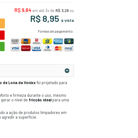
Taco de Lona Vonixx - 
para Limpeza Detalhada
Ação Principal - O
Taco de Lona Vonixx
é
desenvolvido para potencializar a limpe
especial gera a fricção ideal para uma 
ideal para vidros externos, removendo
eficiência sem agredir a superfície.
ADICIONAR AO CARRINHO
ORÇAMENTO RÁPIDO
COMPRE PELO WHATSAPP