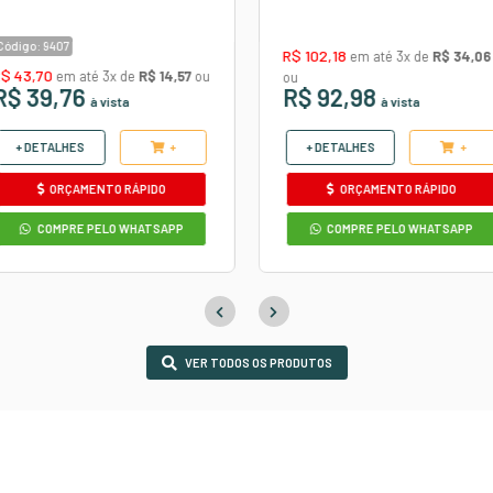
Confira
o
00ML -
V-MOL VONIXX 1,5L - LA
OS
AUTOS
ANTE
DESINCRUSTANTE