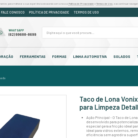
iza cookies e outras tecnologias semelhantes para melhorar a sua experiência de acordo
DÚVIDAS
ORÇAMENTO
FALE CONOSCO
POLÍTICA DE PR
FALE CONOSCO
WHATSAPP
(62) 3250-7310
(62) 99688-8699
OS
CABEDAL
DECORAÇÃO
FERRAMENTAS
F
eza e manutenção vidros
/
anatômico para limpeza detalhada