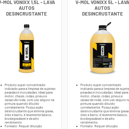
xx
o de Lona
rpo em EVA e face em lona especial.
cipal:
Aplicação de produtos com fricção controlada pa
idros
have:
Design ergonômico, durabilidade e limpeza eficaz