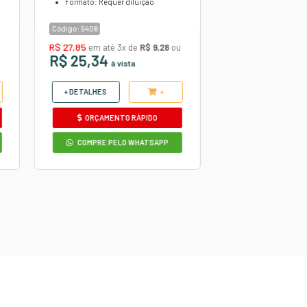
utros produtos
VA
V-MOL VONIXX 5L - LAVA
AUTOS
DESINCRUSTANTE