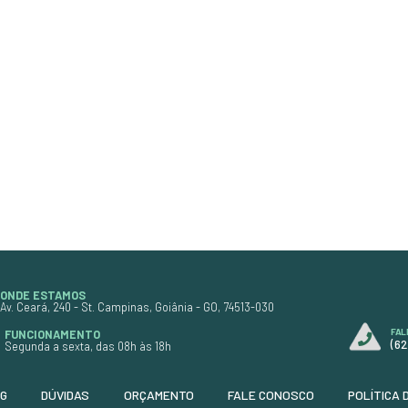
trado
Produto
super concentrado
a de sujeiras
indicado para a limpeza de sujei
 Ideal para
pesadas e incrustadas. Ideal par
pneus e
motor, chassi, rodas, pneus e
so seguro na
caixas de roda, com uso seguro 
do
pintura quando diluído
ação
corretamente. Possui ação
imina graxa,
desincrustante que elimina grax
nte básico,
óleo e barro, é levemente básico
o
biodegradável e de alto
rendimento.
ção
Formato:
Requer diluição
Código:
9407
R$ 43,70
R$ 6,30
ou
em até 3x de
R$ 14,57
R$ 39,76