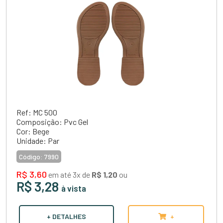
Ref: MC 500
Composição: Pvc Gel
Cor: Bege
Unidade: Par
Código:
7990
R$ 3,60
em até 3x de
R$ 1,20
ou
R$ 3,28
à vista
+ DETALHES
+