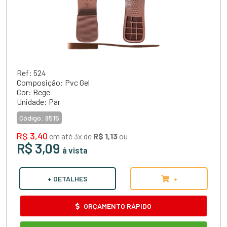
Ref: 524
Composição: Pvc Gel
Cor: Bege
Unidade: Par
Código:
9515
R$ 3,40
em até 3x de
R$ 1,13
ou
R$ 3,09
à vista
+ DETALHES
+
ORÇAMENTO RÁPIDO