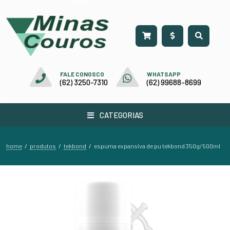
FALE CONOSCO
WHATSAPP
(62) 3250-7310
(62) 99688-8699
CATEGORIAS
home
produtos
tekbond
/
/
/
espuma expansiva de pu tekbond 350g/500ml