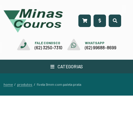
FALE CONOSCO
WHATSAPP
(62) 3250-7310
(62) 99688-8699
CATEGORIAS
home
produtos
/
/
fivela 9mm com paleta prata