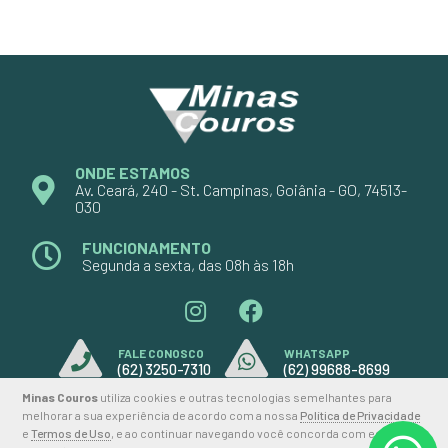
ONDE ESTAMOS
Av. Ceará, 240 - St. Campinas, Goiânia - GO, 74513-
030
FUNCIONAMENTO
Segunda a sexta, das 08h às 18h
FALE CONOSCO
WHATSAPP
(62) 3250-7310
(62) 99688-8699
Minas Couros
utiliza cookies e outras tecnologias semelhantes para
melhorar a sua experiência de acordo com a nossa
Política de Privacidade
e
Termos de Uso
, e ao continuar navegando você concorda com estas
2026 © MINAS COUROS